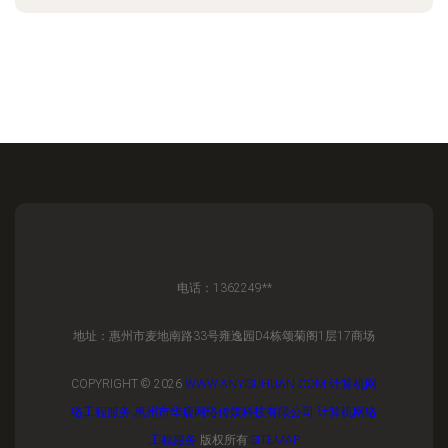
电话：1362249**
地址：惠州市麦地南路33号雍逸园D4栋颂菊阁1层17商场
COPYRIGHT © 2026
WWW.ANYISUHUAN.COM
计算机网
络工程服务
惠州市华鹿网络传媒科技有限公司
计算机网络
工程服务
版权所有
SITEMAP