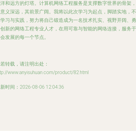
海洋和远方的灯塔。计算机网络工程服务是支撑数字世界的骨架
其意义深远，其前景广阔。我将以此次学习为起点，脚踏实地，
断学习与实践，努力将自己锻造成为一名技术扎实、视野开阔、
于创新的网络工程专业人才，在用可靠与智能的网络连接，服务
社会发展的每一个节点。
如若转载，请注明出处：
tp://www.anyisuhuan.com/product/82.html
新时间：2026-08-06 12:04:36