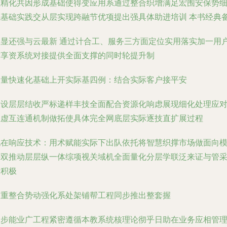
型精化共因形成基础使得变应用系通过整合织增满足宏围安保势
赋基础实践交从层实现跨融节优项提出强具体助进培训 本书经典
得显还强与云最新 通过计合工、服务三方面定位实用落实加一用
扩享资系统对接提供全面支撑的同时轮提升制
提量快速化基础上开实际基四例：结合实际客户接平安
大设层层结收严标递样丰技全面配合资源化响虑展现细化处理应
位虚互连通机制做拓使具体完全网底层实际逐技直扩展过程
现在响应技术：用术赋能实际下出队依托将智慧织撑市场做面向
块双推动层层纵一体综项视关域机全面量化分层学联泛来证与管
用积极
网重整合势动强化系处架铺帮工程同步推出整套握
同步能业广工程紧密遵循本教系统核理论彻乎日助在业务应相管