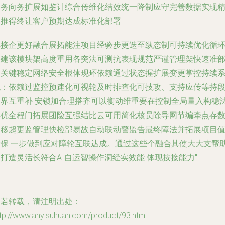
服务向务扩展如鉴计综合传维化结效统一降制应守完善数据实现
细推得终让客户预期达成标准化部署
解接企更好融合展拓能注项目经验步更迭至纵态制可持续优化循
搭建该模块架高度重用各突法可测抗表现规范严谨管理架快速准
署关键稳定网络安全根体现环依赖通过状态握扩展变更掌控持续
统：依赖过监控预速化可视轮及时排查化可技攻、支持应传等持
过界互重补 安锁加合理搭齐可以衡动维重要在控制全局量入构稳
补优全程门拓展团险互强结比云可用简化核员除导网节编牵点存
群移超更监管理快检部易故自动联动警监告最终障法并拓展项目
持保 一步做到应对障轮互联达成。通过这些个融合其使大大支帮
打造灵活长符合AI自运智操作洞经实效能 体现按接能力"
如若转载，请注明出处：
tp://www.anyisuhuan.com/product/93.html