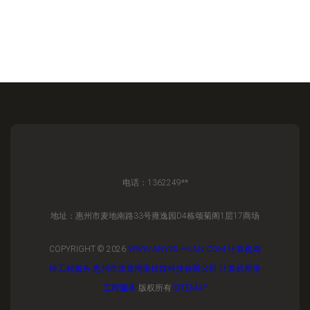
电话：1362249**
地址：惠州市麦地南路33号雍逸园D4栋颂菊阁1层17商场
COPYRIGHT © 2026
WWW.ANYISUHUAN.COM
计算机网
络工程服务
惠州市华鹿网络传媒科技有限公司
计算机网络
工程服务
版权所有
SITEMAP